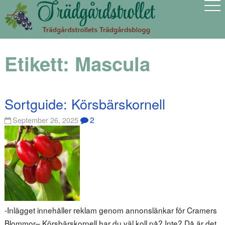
Etikett:
Mascula
Sortguide: Körsbärskornell
2
September 26, 2025
-Inlägget innehåller reklam genom annonslänkar för Cramers
Blommor– Körsbärskornell har du väl koll på? Inte? Då är det