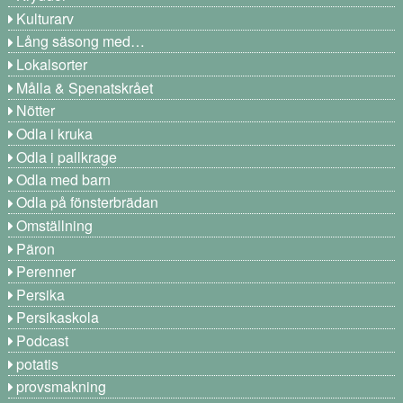
Kulturarv
Lång säsong med…
Lokalsorter
Målla & Spenatskrået
Nötter
Odla i kruka
Odla i pallkrage
Odla med barn
Odla på fönsterbrädan
Omställning
Päron
Perenner
Persika
Persikaskola
Podcast
potatis
provsmakning