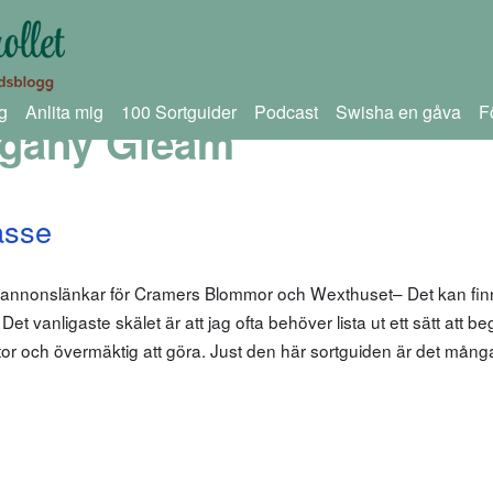
g
Anlita mig
100 Sortguider
Podcast
Swisha en gåva
F
gany Gleam
asse
m annonslänkar för Cramers Blommor och Wexthuset– Det kan fin
… Det vanligaste skälet är att jag ofta behöver lista ut ett sätt att b
r stor och övermäktig att göra. Just den här sortguiden är det mån