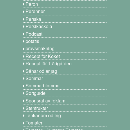
Päron
Perenner
Persika
Persikaskola
Podcast
potatis
provsmakning
Recept för Köket
Recept för Trädgården
Såhär odlar jag
Sommar
Sommarblommor
Sortguide
Sponsrat av reklam
Stenfrukter
Tankar om odling
Tomater