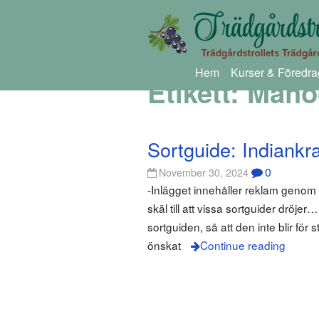
Hem
Kurser & Föredra
Etikett:
Maho
Sortguide: Indiankr
0
November 30, 2024
-Inlägget innehåller reklam geno
skäl till att vissa sortguider dröjer
sortguiden, så att den inte blir fö
önskat
Continue reading