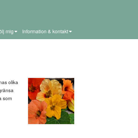
ölj mig
Information & kontakt
nas olika
egränsa
ga som