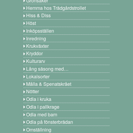
Grönsaker
Hemma hos Trädgårdstrollet
Hiss & Diss
Höst
Inköpsställen
Inredning
Krukväxter
Kryddor
Kulturarv
Lång säsong med…
Lokalsorter
Målla & Spenatskrået
Nötter
Odla i kruka
Odla i pallkrage
Odla med barn
Odla på fönsterbrädan
Omställning