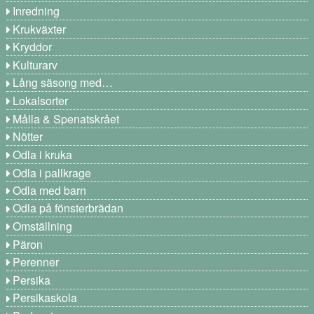
Inredning
Krukväxter
Kryddor
Kulturarv
Lång säsong med…
Lokalsorter
Målla & Spenatskrået
Nötter
Odla i kruka
Odla i pallkrage
Odla med barn
Odla på fönsterbrädan
Omställning
Päron
Perenner
Persika
Persikaskola