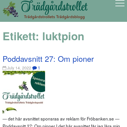
Etikett:
luktpion
Poddavsnitt 27: Om pioner
1
July 14, 2022
— det här avsnittet sponsras av reklam för Fröbanken.se —
Poddavsnitt 27: Om pioner I det här avsnittet får jag lära mig