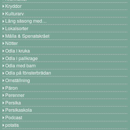
Kryddor
Kulturarv
Lång säsong med…
Lokalsorter
Målla & Spenatskrået
Nötter
Odla i kruka
Odla i pallkrage
Odla med barn
Odla på fönsterbrädan
Omställning
Päron
Perenner
Persika
Persikaskola
Podcast
potatis