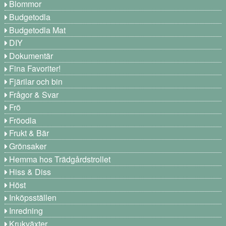
Blommor
Budgetodla
Budgetodla Mat
DIY
Dokumentär
Fina Favoriter!
Fjärilar och bin
Frågor & Svar
Frö
Fröodla
Frukt & Bär
Grönsaker
Hemma hos Trädgårdstrollet
Hiss & Diss
Höst
Inköpsställen
Inredning
Krukväxter