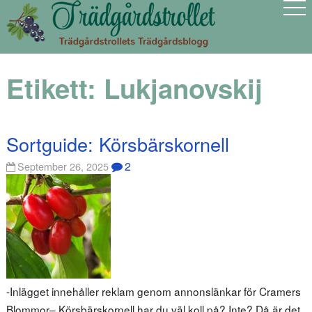
Etikett:
Lukjanovskij
Sortguide: Körsbärskornell
2
September 26, 2025
-Inlägget innehåller reklam genom annonslänkar för Cramers
Blommor– Körsbärskornell har du väl koll på? Inte? Då är det