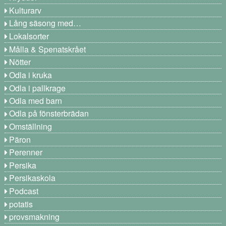
Kulturarv
Lång säsong med…
Lokalsorter
Målla & Spenatskrået
Nötter
Odla i kruka
Odla i pallkrage
Odla med barn
Odla på fönsterbrädan
Omställning
Päron
Perenner
Persika
Persikaskola
Podcast
potatis
provsmakning