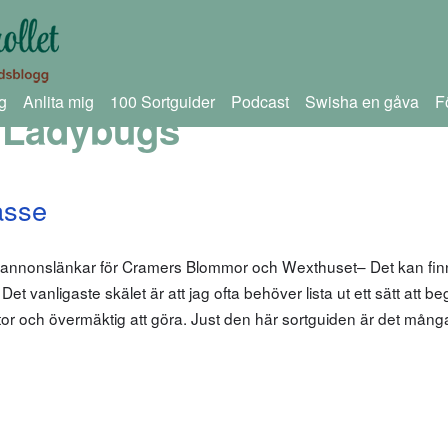
g
Anlita mig
100 Sortguider
Podcast
Swisha en gåva
F
e Ladybugs
asse
m annonslänkar för Cramers Blommor och Wexthuset– Det kan fin
… Det vanligaste skälet är att jag ofta behöver lista ut ett sätt att b
r stor och övermäktig att göra. Just den här sortguiden är det mån