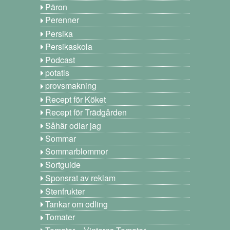
Päron
Perenner
Persika
Persikaskola
Podcast
potatis
provsmakning
Recept för Köket
Recept för Trädgården
Såhär odlar jag
Sommar
Sommarblommor
Sortguide
Sponsrat av reklam
Stenfrukter
Tankar om odling
Tomater