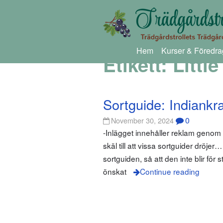
Hem
Kurser & Föredra
Etikett:
Littl
Sortguide: Indiankr
0
November 30, 2024
-Inlägget innehåller reklam geno
skäl till att vissa sortguider dröjer
sortguiden, så att den inte blir fö
önskat
Continue reading