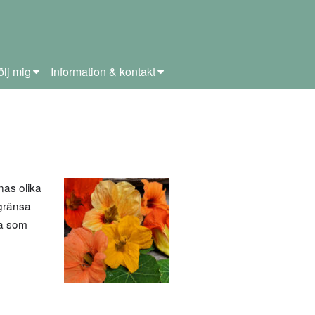
ölj mig
Information & kontakt
nas olika
egränsa
ga som