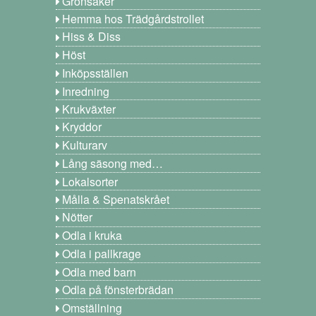
Grönsaker
Hemma hos Trädgårdstrollet
Hiss & Diss
Höst
Inköpsställen
Inredning
Krukväxter
Kryddor
Kulturarv
Lång säsong med…
Lokalsorter
Målla & Spenatskrået
Nötter
Odla i kruka
Odla i pallkrage
Odla med barn
Odla på fönsterbrädan
Omställning