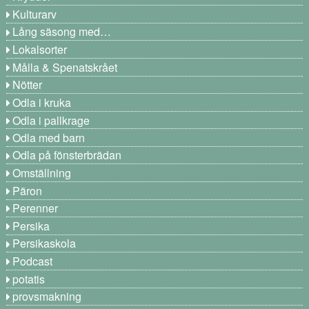
Kulturarv
Lång säsong med…
Lokalsorter
Målla & Spenatskrået
Nötter
Odla i kruka
Odla i pallkrage
Odla med barn
Odla på fönsterbrädan
Omställning
Päron
Perenner
Persika
Persikaskola
Podcast
potatis
provsmakning