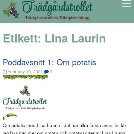
Etikett:
Lina Laurin
Poddavsnitt 1: Om potatis
1
February 10, 2021
Om potatis med Lina Laurin I det här allra första avsnittet får
jag lära mig mer om potatis och potatissorter av Lina Laurin.