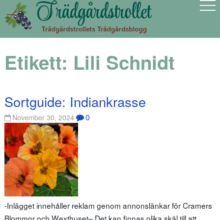
Etikett:
Lili Schnidt
Sortguide: Indiankrasse
0
November 30, 2024
-Inlägget innehåller reklam genom annonslänkar för Cramers
Blommor och Wexthuset– Det kan finnas olika skäl till att