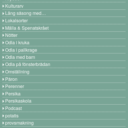
Kulturarv
Lång säsong med…
Lokalsorter
Målla & Spenatskrået
Nötter
Odla i kruka
Odla i pallkrage
Odla med barn
Odla på fönsterbrädan
Omställning
Päron
Perenner
Persika
Persikaskola
Podcast
potatis
provsmakning