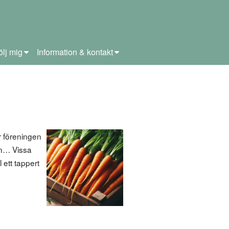
ölj mig
Information & kontakt
 föreningen
en… Vissa
 ett tappert