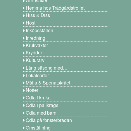
Grönsaker
Hemma hos Trädgårdstrollet
Hiss & Diss
Höst
Inköpsställen
Inredning
Krukväxter
Kryddor
Kulturarv
Lång säsong med…
Lokalsorter
Målla & Spenatskrået
Nötter
Odla i kruka
Odla i pallkrage
Odla med barn
Odla på fönsterbrädan
Omställning