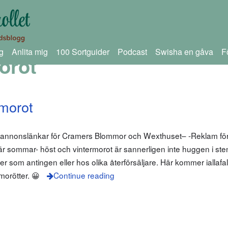
g
Anlita mig
100 Sortguider
Podcast
Swisha en gåva
F
morot
morot
m annonslänkar för Cramers Blommor och Wexthuset– -Reklam för
 sommar- höst och vintermorot är sannerligen inte huggen i st
r som antingen eller hos olika återförsäljare. Här kommer iallafall
morötter. 😀
Continue reading