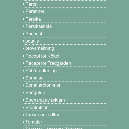
Päron
Perenner
Persika
Persikaskola
Podcast
potatis
provsmakning
Recept för Köket
Recept för Trädgården
Såhär odlar jag
Sommar
Sommarblommor
Sortguide
Sponsrat av reklam
Stenfrukter
Tankar om odling
Tomater