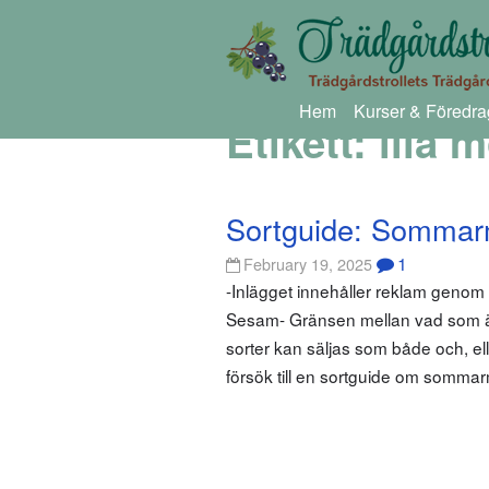
Hem
Kurser & Föredra
Etikett:
lila 
Sortguide: Sommar
1
February 19, 2025
-Inlägget innehåller reklam geno
Sesam- Gränsen mellan vad som är
sorter kan säljas som både och, elle
försök till en sortguide om sommar