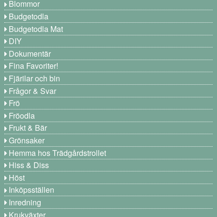
Blommor
Budgetodla
Budgetodla Mat
DIY
Dokumentär
Fina Favoriter!
Fjärilar och bin
Frågor & Svar
Frö
Fröodla
Frukt & Bär
Grönsaker
Hemma hos Trädgårdstrollet
Hiss & Diss
Höst
Inköpsställen
Inredning
Krukväxter