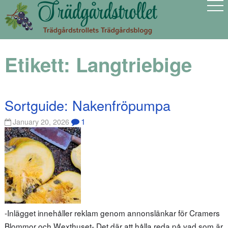
Etikett:
Langtriebige
Sortguide: Nakenfröpumpa
1
January 20, 2026
-Inlägget innehåller reklam genom annonslänkar för Cramers
Blommor och Wexthuset- Det där att hålla reda på vad som är