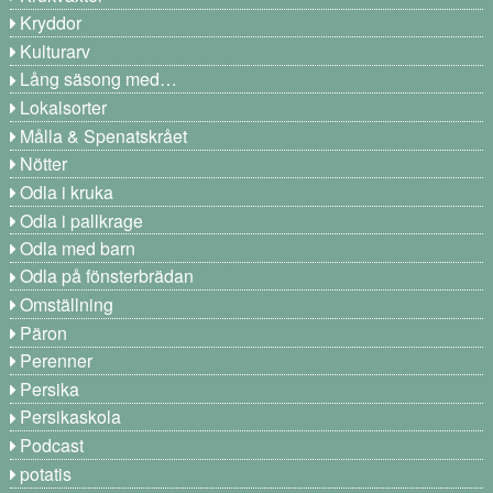
Kryddor
Kulturarv
Lång säsong med…
Lokalsorter
Målla & Spenatskrået
Nötter
Odla i kruka
Odla i pallkrage
Odla med barn
Odla på fönsterbrädan
Omställning
Päron
Perenner
Persika
Persikaskola
Podcast
potatis