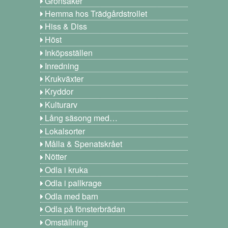
Grönsaker
Hemma hos Trädgårdstrollet
Hiss & Diss
Höst
Inköpsställen
Inredning
Krukväxter
Kryddor
Kulturarv
Lång säsong med…
Lokalsorter
Målla & Spenatskrået
Nötter
Odla i kruka
Odla i pallkrage
Odla med barn
Odla på fönsterbrädan
Omställning