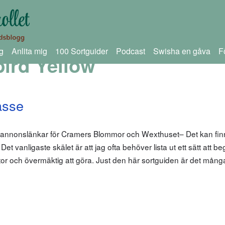
g
Anlita mig
100 Sortguider
Podcast
Swisha en gåva
F
ird Yellow
asse
m annonslänkar för Cramers Blommor och Wexthuset– Det kan fin
… Det vanligaste skälet är att jag ofta behöver lista ut ett sätt att b
r stor och övermäktig att göra. Just den här sortguiden är det mån