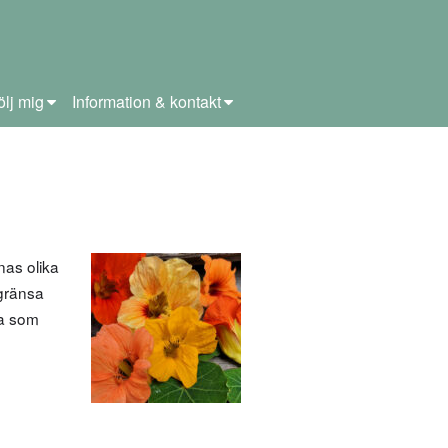
ölj mig
Information & kontakt
nas olika
egränsa
ga som