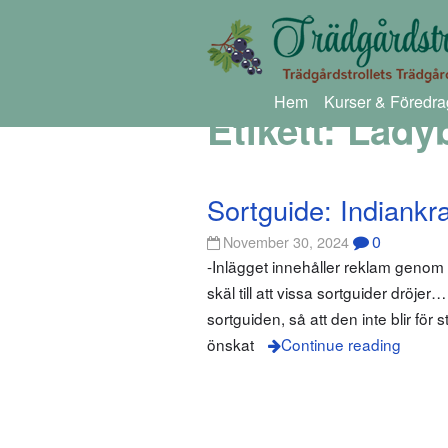
Hem
Kurser & Föredra
Etikett:
Ladyb
Sortguide: Indiankr
0
November 30, 2024
-Inlägget innehåller reklam geno
skäl till att vissa sortguider dröjer
sortguiden, så att den inte blir fö
önskat
Continue reading