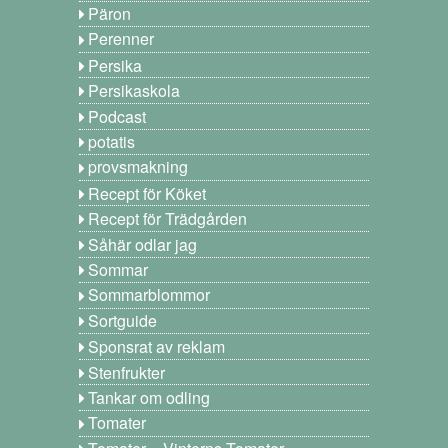
Päron
Perenner
Persika
Persikaskola
Podcast
potatis
provsmakning
Recept för Köket
Recept för Trädgården
Såhär odlar jag
Sommar
Sommarblommor
Sortguide
Sponsrat av reklam
Stenfrukter
Tankar om odling
Tomater