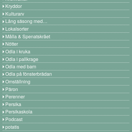
Kryddor
Kulturarv
Lång säsong med…
Lokalsorter
Målla & Spenatskrået
Nötter
Odla i kruka
Odla i pallkrage
Odla med barn
Odla på fönsterbrädan
Omställning
Päron
Perenner
Persika
Persikaskola
Podcast
potatis