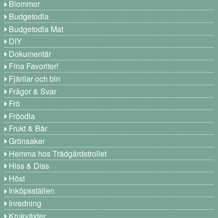
Blommor
Budgetodla
Budgetodla Mat
DIY
Dokumentär
Fina Favoriter!
Fjärilar och bin
Frågor & Svar
Frö
Fröodla
Frukt & Bär
Grönsaker
Hemma hos Trädgårdstrollet
Hiss & Diss
Höst
Inköpsställen
Inredning
Krukväxter