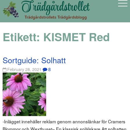
Etikett:
KISMET Red
Sortguide: Solhatt
8
February 28, 2021
-Inlägget innehåller reklam genom annonslänkar för Cramers
Blommor och Wexthuset– En klassisk solälskare Att solhatten