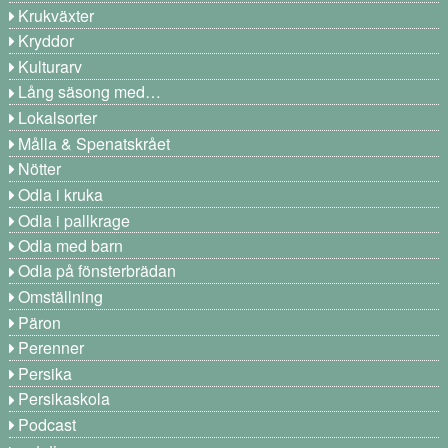
Krukväxter
Kryddor
Kulturarv
Lång säsong med…
Lokalsorter
Målla & Spenatskrået
Nötter
Odla i kruka
Odla i pallkrage
Odla med barn
Odla på fönsterbrädan
Omställning
Päron
Perenner
Persika
Persikaskola
Podcast