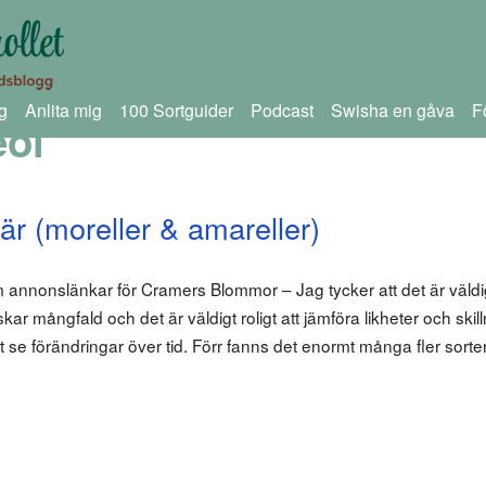
g
Anlita mig
100 Sortguider
Podcast
Swisha en gåva
F
eol
är (moreller & amareller)
 annonslänkar för Cramers Blommor – Jag tycker att det är väldigt
lskar mångfald och det är väldigt roligt att jämföra likheter och ski
tt se förändringar över tid. Förr fanns det enormt många fler sorte