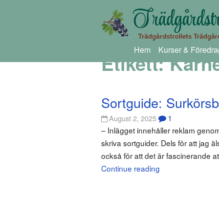
Hem
Kurser & Föredra
Etikett:
Karn
Sortguide: Surkörsb
1
August 2, 2025
– Inlägget innehåller reklam genom
skriva sortguider. Dels för att jag ä
också för att det är fascinerande a
Continue reading