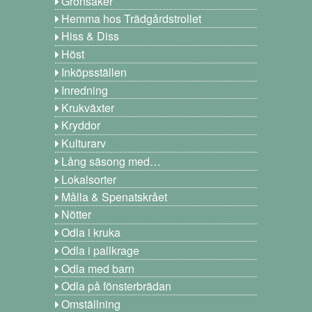
Grönsaker
Hemma hos Trädgårdstrollet
Hiss & Diss
Höst
Inköpsställen
Inredning
Krukväxter
Kryddor
Kulturarv
Lång säsong med…
Lokalsorter
Målla & Spenatskrået
Nötter
Odla i kruka
Odla i pallkrage
Odla med barn
Odla på fönsterbrädan
Omställning