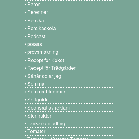
Päron
Perenner
Persika
Persikaskola
Podcast
potatis
provsmakning
Recept för Köket
Recept för Trädgården
Såhär odlar jag
Sommar
Sommarblommor
Sortguide
Sponsrat av reklam
Stenfrukter
Tankar om odling
Tomater