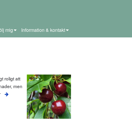
ölj mig
Information & kontakt
 roligt att
llnader, men
r