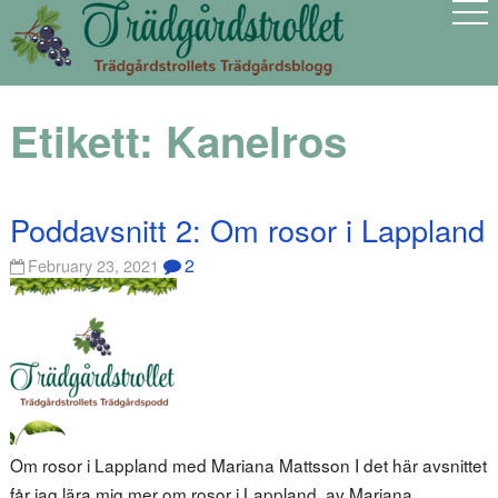
Etikett:
Kanelros
Poddavsnitt 2: Om rosor i Lappland
2
February 23, 2021
Om rosor i Lappland med Mariana Mattsson I det här avsnittet
får jag lära mig mer om rosor i Lappland av Mariana