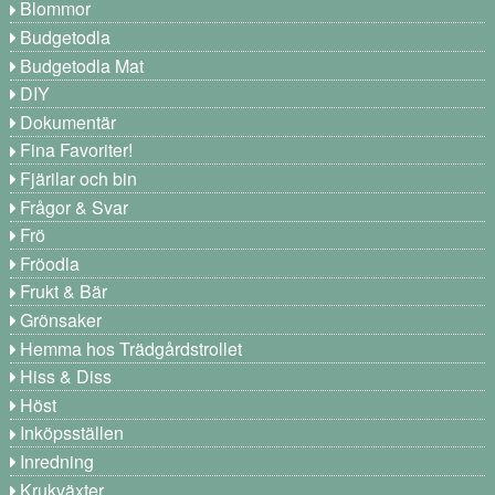
Blommor
Budgetodla
Budgetodla Mat
DIY
Dokumentär
Fina Favoriter!
Fjärilar och bin
Frågor & Svar
Frö
Fröodla
Frukt & Bär
Grönsaker
Hemma hos Trädgårdstrollet
Hiss & Diss
Höst
Inköpsställen
Inredning
Krukväxter