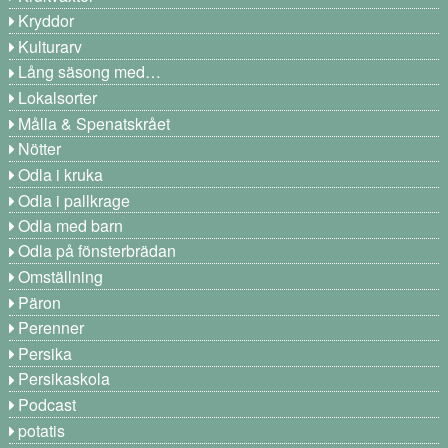
Kryddor
Kulturarv
Lång säsong med…
Lokalsorter
Målla & Spenatskrået
Nötter
Odla i kruka
Odla i pallkrage
Odla med barn
Odla på fönsterbrädan
Omställning
Päron
Perenner
Persika
Persikaskola
Podcast
potatis