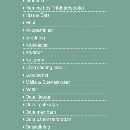
Grönsaker
Hemma hos Trädgårdstrollet
Hiss & Diss
Höst
Inköpsställen
Inredning
Krukväxter
Kryddor
Kulturarv
Lång säsong med…
Lokalsorter
Målla & Spenatskrået
Nötter
Odla i kruka
Odla i pallkrage
Odla med barn
Odla på fönsterbrädan
Omställning