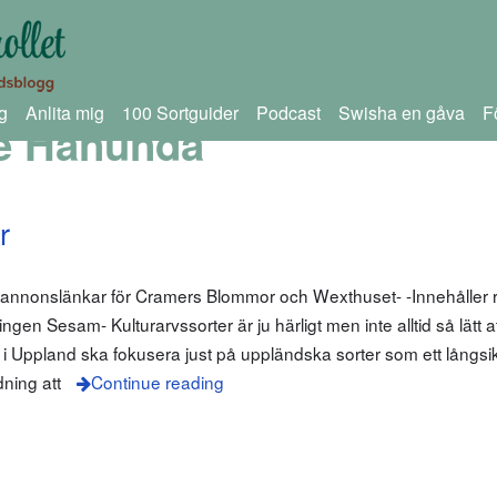
g
Anlita mig
100 Sortguider
Podcast
Swisha en gåva
F
e Hanunda
r
 annonslänkar för Cramers Blommor och Wexthuset- -Innehåller r
ngen Sesam- Kulturarvssorter är ju härligt men inte alltid så lätt a
 Uppland ska fokusera just på uppländska sorter som ett långsikti
dning att
Continue reading