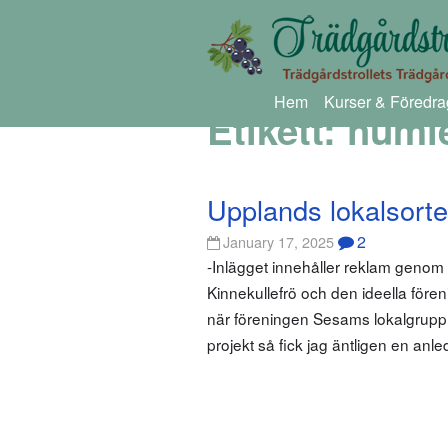
Hem
Kurser & Föredra
Etikett:
huml
Upplands lokalsorte
2
January 17, 2025
-Inlägget innehåller reklam genom
Kinnekullefrö och den ideella föreni
när föreningen Sesams lokalgrupp i
projekt så fick jag äntligen en anle