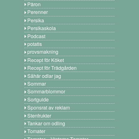
Päron
Perenner
Persika
Persikaskola
Podcast
potatis
provsmakning
Recept för Köket
Recept för Trädgården
Såhär odlar jag
Sommar
Sommarblommor
Sortguide
Sponsrat av reklam
Stenfrukter
Tankar om odling
Tomater