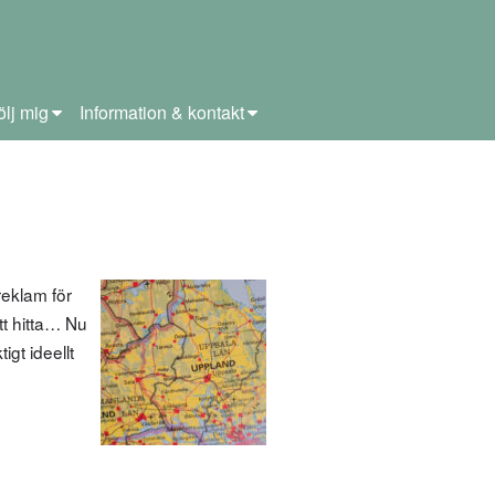
ölj mig
Information & kontakt
eklam för
tt hitta… Nu
gt ideellt