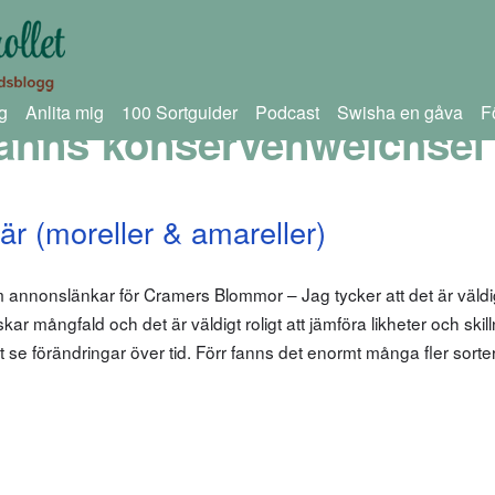
g
Anlita mig
100 Sortguider
Podcast
Swisha en gåva
F
anns konservenweichsel
är (moreller & amareller)
 annonslänkar för Cramers Blommor – Jag tycker att det är väldigt
lskar mångfald och det är väldigt roligt att jämföra likheter och ski
tt se förändringar över tid. Förr fanns det enormt många fler sorte