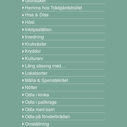
Grönsaker
Hemma hos Trädgårdstrollet
Hiss & Diss
Höst
Inköpsställen
Inredning
Krukväxter
Kryddor
Kulturarv
Lång säsong med…
Lokalsorter
Målla & Spenatskrået
Nötter
Odla i kruka
Odla i pallkrage
Odla med barn
Odla på fönsterbrädan
Omställning