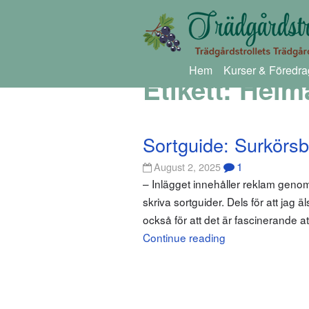
Hem
Kurser & Föredra
Etikett:
Heim
Sortguide: Surkörsb
1
August 2, 2025
– Inlägget innehåller reklam genom
skriva sortguider. Dels för att jag ä
också för att det är fascinerande a
Continue reading