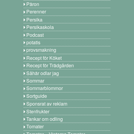
Päron
Perenner
Persika
Persikaskola
Podcast
potatis
provsmakning
Recept för Köket
Recept för Trädgården
Såhär odlar jag
Sommar
Sommarblommor
Sortguide
Sponsrat av reklam
Stenfrukter
Tankar om odling
Tomater