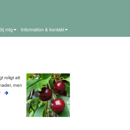
ölj mig
Information & kontakt
 roligt att
llnader, men
r