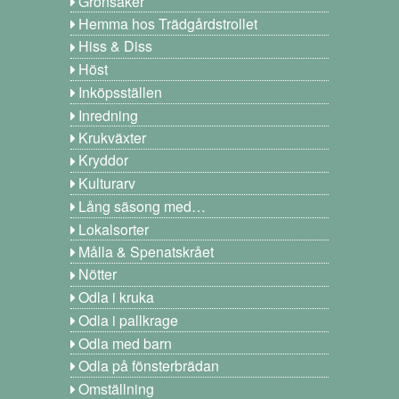
Grönsaker
Hemma hos Trädgårdstrollet
Hiss & Diss
Höst
Inköpsställen
Inredning
Krukväxter
Kryddor
Kulturarv
Lång säsong med…
Lokalsorter
Målla & Spenatskrået
Nötter
Odla i kruka
Odla i pallkrage
Odla med barn
Odla på fönsterbrädan
Omställning