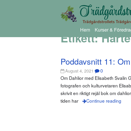
Hem
Kurser & Föredra
Etikett:
Hart
Poddavsnitt 11: Om 
0
August 4, 2021
Om Dahlior med Elisabeth Svalin Gun
fotografen och kulturvetaren Elisa
skrivit en riktigt rejäl bok om dah
tiden har
Continue reading