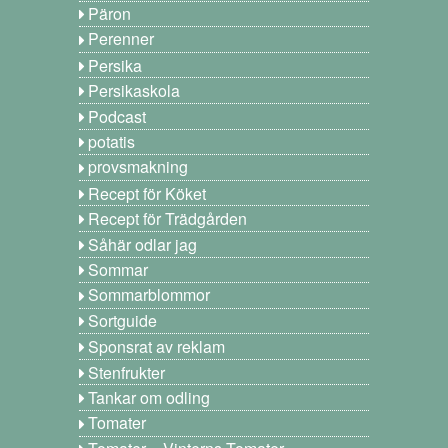
Päron
Perenner
Persika
Persikaskola
Podcast
potatis
provsmakning
Recept för Köket
Recept för Trädgården
Såhär odlar jag
Sommar
Sommarblommor
Sortguide
Sponsrat av reklam
Stenfrukter
Tankar om odling
Tomater