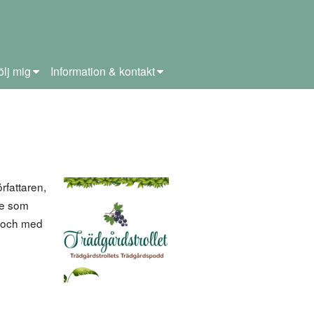
ölj mig
Information & kontakt
rfattaren,
re som
n och med