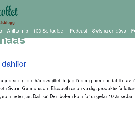
g
Anlita mig
100 Sortguider
Podcast
Swisha en gåva
F
enaas
dahlior
narsson I det här avsnittet får jag lära mig mer om dahlior av fö
beth Svalin Gunnarsson. Elisabeth är en väldigt produktiv författa
lior, som heter just Dahlior. Den boken kom för ungefär 10 år seda