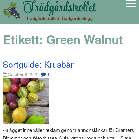
Etikett:
Green Walnut
Sortguide: Krusbär
4
October 8, 2025
-Inlägget innehåller reklam genom annonslänkar för Cramers
Blommor och Wexthuset- Gula, gröna, röda och vita… Släta