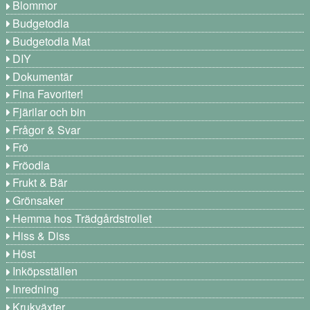
Blommor
Budgetodla
Budgetodla Mat
DIY
Dokumentär
Fina Favoriter!
Fjärilar och bin
Frågor & Svar
Frö
Fröodla
Frukt & Bär
Grönsaker
Hemma hos Trädgårdstrollet
Hiss & Diss
Höst
Inköpsställen
Inredning
Krukväxter