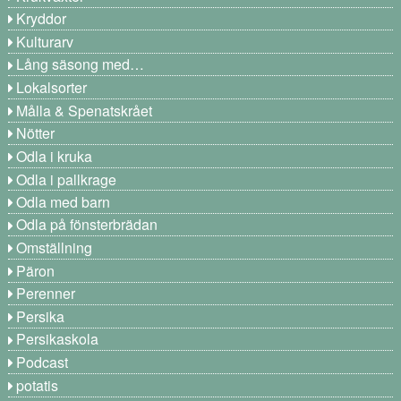
Kryddor
Kulturarv
Lång säsong med…
Lokalsorter
Målla & Spenatskrået
Nötter
Odla i kruka
Odla i pallkrage
Odla med barn
Odla på fönsterbrädan
Omställning
Päron
Perenner
Persika
Persikaskola
Podcast
potatis