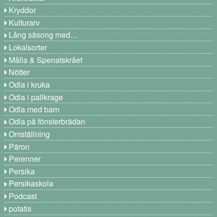
Kryddor
Kulturarv
Lång säsong med…
Lokalsorter
Målla & Spenatskrået
Nötter
Odla i kruka
Odla i pallkrage
Odla med barn
Odla på fönsterbrädan
Omställning
Päron
Perenner
Persika
Persikaskola
Podcast
potatis