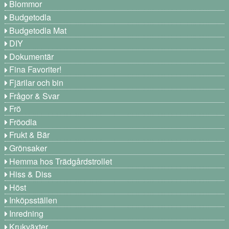
Blommor
Budgetodla
Budgetodla Mat
DIY
Dokumentär
Fina Favoriter!
Fjärilar och bin
Frågor & Svar
Frö
Fröodla
Frukt & Bär
Grönsaker
Hemma hos Trädgårdstrollet
Hiss & Diss
Höst
Inköpsställen
Inredning
Krukväxter