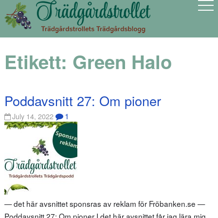
Etikett:
Green Halo
Poddavsnitt 27: Om pioner
1
July 14, 2022
— det här avsnittet sponsras av reklam för Fröbanken.se —
Poddavsnitt 27: Om pioner I det här avsnittet får jag lära mig