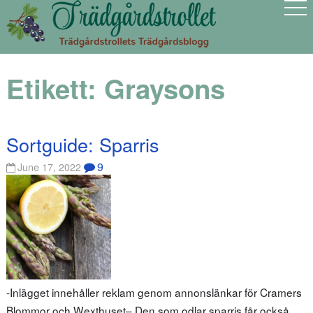
Etikett:
Graysons
Sortguide: Sparris
9
June 17, 2022
-Inlägget innehåller reklam genom annonslänkar för Cramers
Blommor och Wexthuset– Den som odlar sparris får också