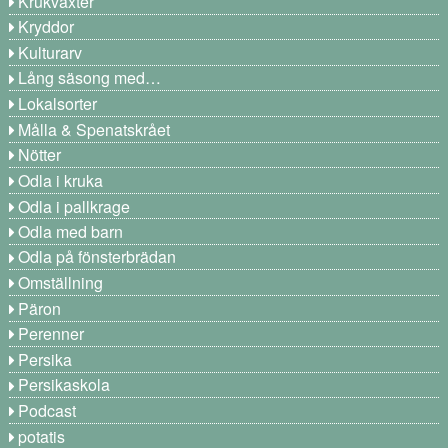
Krukväxter
Kryddor
Kulturarv
Lång säsong med…
Lokalsorter
Målla & Spenatskrået
Nötter
Odla i kruka
Odla i pallkrage
Odla med barn
Odla på fönsterbrädan
Omställning
Päron
Perenner
Persika
Persikaskola
Podcast
potatis