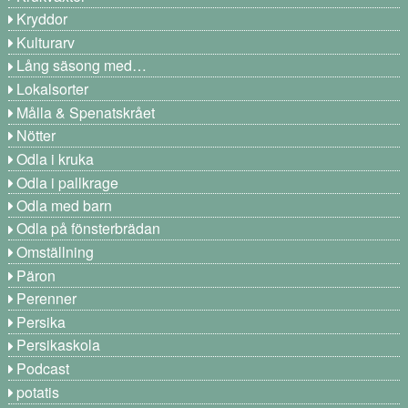
Kryddor
Kulturarv
Lång säsong med…
Lokalsorter
Målla & Spenatskrået
Nötter
Odla i kruka
Odla i pallkrage
Odla med barn
Odla på fönsterbrädan
Omställning
Päron
Perenner
Persika
Persikaskola
Podcast
potatis