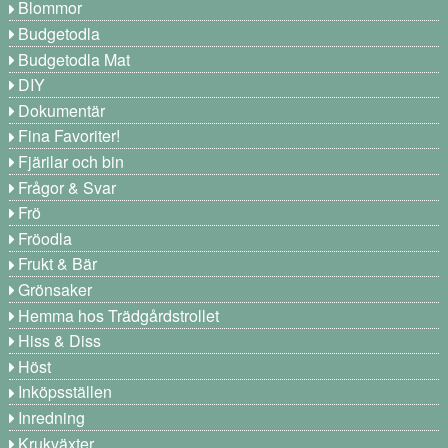
Blommor
Budgetodla
Budgetodla Mat
DIY
Dokumentär
Fina Favoriter!
Fjärilar och bin
Frågor & Svar
Frö
Fröodla
Frukt & Bär
Grönsaker
Hemma hos Trädgårdstrollet
Hiss & Diss
Höst
Inköpsställen
Inredning
Krukväxter