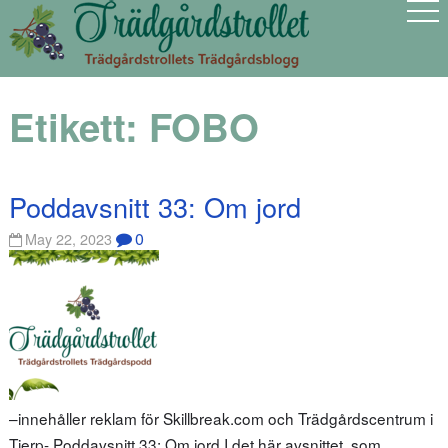
Etikett:
FOBO
Poddavsnitt 33: Om jord
0
May 22, 2023
–innehåller reklam för Skillbreak.com och Trädgårdscentrum i
Tierp- Poddavsnitt 33: Om jord I det här avsnittet, som