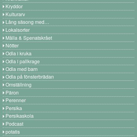
Kryddor
Kulturarv
Lång säsong med…
Lokalsorter
Målla & Spenatskrået
Nötter
Odla i kruka
Odla i pallkrage
Odla med barn
Odla på fönsterbrädan
Omställning
Päron
Perenner
Persika
Persikaskola
Podcast
potatis