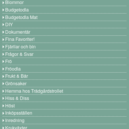
Blommor
Budgetodla
Budgetodla Mat
DIY
Dokumentär
Fina Favoriter!
Fjärilar och bin
Frågor & Svar
Frö
Fröodla
Frukt & Bär
Grönsaker
Hemma hos Trädgårdstrollet
Hiss & Diss
Höst
Inköpsställen
Inredning
Krukväxter