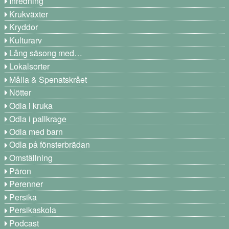
Inredning
Krukväxter
Kryddor
Kulturarv
Lång säsong med…
Lokalsorter
Målla & Spenatskrået
Nötter
Odla i kruka
Odla i pallkrage
Odla med barn
Odla på fönsterbrädan
Omställning
Päron
Perenner
Persika
Persikaskola
Podcast