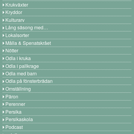
Krukväxter
Kryddor
Kulturarv
Lång säsong med…
Lokalsorter
Målla & Spenatskrået
Nötter
Odla i kruka
Odla i pallkrage
Odla med barn
Odla på fönsterbrädan
Omställning
Päron
Perenner
Persika
Persikaskola
Podcast