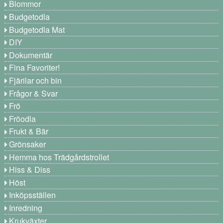
Blommor
Budgetodla
Budgetodla Mat
DIY
Dokumentär
Fina Favoriter!
Fjärilar och bin
Frågor & Svar
Frö
Fröodla
Frukt & Bär
Grönsaker
Hemma hos Trädgårdstrollet
Hiss & Diss
Höst
Inköpsställen
Inredning
Krukväxter