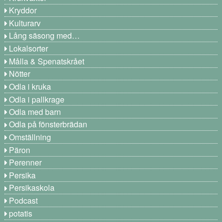
Kryddor
Kulturarv
Lång säsong med…
Lokalsorter
Målla & Spenatskrået
Nötter
Odla i kruka
Odla i pallkrage
Odla med barn
Odla på fönsterbrädan
Omställning
Päron
Perenner
Persika
Persikaskola
Podcast
potatis