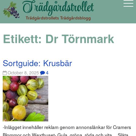
Etikett:
Dr Törnmark
Sortguide: Krusbär
4
October 8, 2025
-Inlägget innehåller reklam genom annonslänkar för Cramers
Blommor och Wexthuset- Gula, gröna, röda och vita… Släta