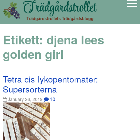
Etikett:
djena lees
golden girl
Tetra cis-lykopentomater:
Supersorterna
10
January 26, 2019