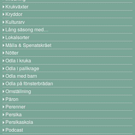
Krukväxter
Kryddor
Kulturarv
Lång säsong med…
Lokalsorter
Målla & Spenatskrået
Nötter
Odla i kruka
Odla i pallkrage
Odla med barn
Odla på fönsterbrädan
Omställning
Päron
Perenner
Persika
Persikaskola
Podcast