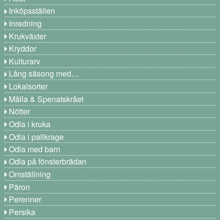
Inköpsställen
Inredning
Krukväxter
Kryddor
Kulturarv
Lång säsong med…
Lokalsorter
Målla & Spenatskrået
Nötter
Odla i kruka
Odla i pallkrage
Odla med barn
Odla på fönsterbrädan
Omställning
Päron
Perenner
Persika