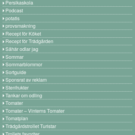
Persikaskola
Podcast
potatis
provsmakning
Recept för Köket
Recept för Trädgården
Såhär odlar jag
Sommar
Sommarblommor
Sortguide
Sponsrat av reklam
Stenfrukter
Tankar om odling
Tomater
Tomater – Vinterns Tomater
Tomatplan
Trädgårdstrollet Turistar
Trollets favoriter