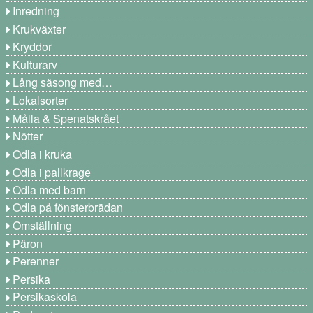
Inredning
Krukväxter
Kryddor
Kulturarv
Lång säsong med…
Lokalsorter
Målla & Spenatskrået
Nötter
Odla i kruka
Odla i pallkrage
Odla med barn
Odla på fönsterbrädan
Omställning
Päron
Perenner
Persika
Persikaskola