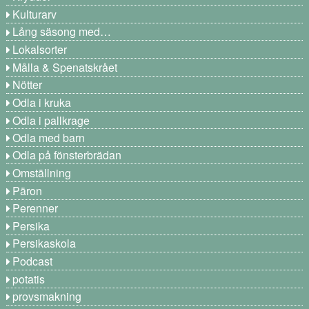
Kulturarv
Lång säsong med…
Lokalsorter
Målla & Spenatskrået
Nötter
Odla i kruka
Odla i pallkrage
Odla med barn
Odla på fönsterbrädan
Omställning
Päron
Perenner
Persika
Persikaskola
Podcast
potatis
provsmakning