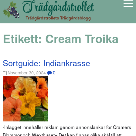
Etikett:
Cream Troika
Sortguide: Indiankrasse
0
November 30, 2024
-Inlägget innehåller reklam genom annonslänkar för Cramers
Blommor och Wexthuset– Det kan finnas olika skäl till att