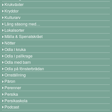
Krukväxter
Kryddor
Kulturarv
Lång säsong med…
Lokalsorter
Målla & Spenatskrået
Nötter
Odla i kruka
Odla i pallkrage
Odla med barn
Odla på fönsterbrädan
Omställning
Päron
Perenner
Persika
Persikaskola
Podcast