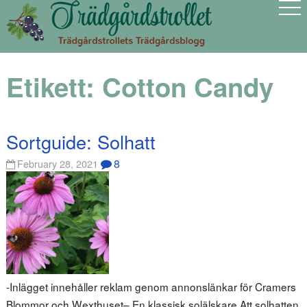
Etikett:
Cotton Candy
Sortguide: Solhatt
8
February 28, 2021
-Inlägget innehåller reklam genom annonslänkar för Cramers
Blommor och Wexthuset– En klassisk solälskare Att solhatten