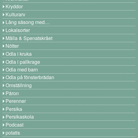
Kryddor
Kulturarv
Lång säsong med…
Lokalsorter
Målla & Spenatskrået
Nötter
Odla i kruka
Odla i pallkrage
Odla med barn
Odla på fönsterbrädan
Omställning
Päron
Perenner
Persika
Persikaskola
Podcast
potatis