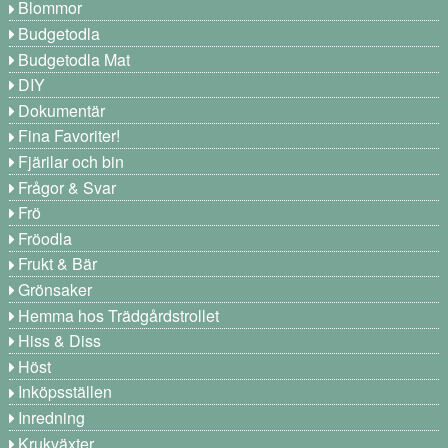
Blommor
Budgetodla
Budgetodla Mat
DIY
Dokumentär
Fina Favoriter!
Fjärilar och bin
Frågor & Svar
Frö
Fröodla
Frukt & Bär
Grönsaker
Hemma hos Trädgårdstrollet
Hiss & Diss
Höst
Inköpsställen
Inredning
Krukväxter