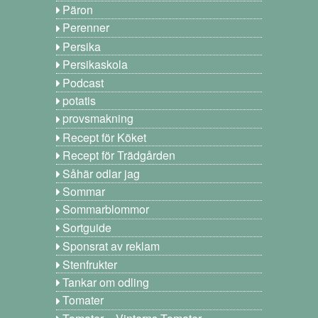
Päron
Perenner
Persika
Persikaskola
Podcast
potatis
provsmakning
Recept för Köket
Recept för Trädgården
Såhär odlar jag
Sommar
Sommarblommor
Sortguide
Sponsrat av reklam
Stenfrukter
Tankar om odling
Tomater