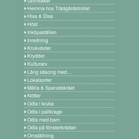
Grönsaker
Hemma hos Trädgårdstrollet
Hiss & Diss
Höst
Inköpsställen
Inredning
Krukväxter
Kryddor
Kulturarv
Lång säsong med…
Lokalsorter
Målla & Spenatskrået
Nötter
Odla i kruka
Odla i pallkrage
Odla med barn
Odla på fönsterbrädan
Omställning