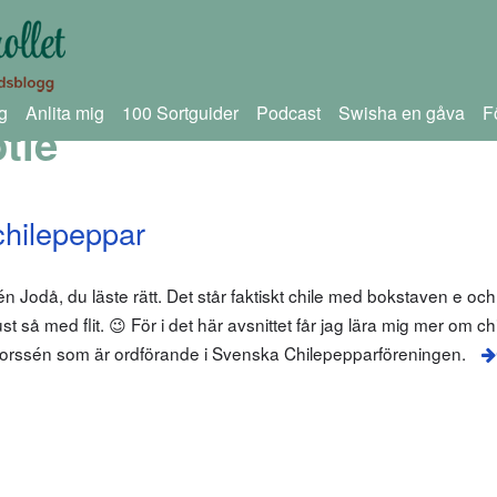
g
Anlita mig
100 Sortguider
Podcast
Swisha en gåva
F
tle
chilepeppar
odå, du läste rätt. Det står faktiskt chile med bokstaven e och 
t så med flit. 😉 För i det här avsnittet får jag lära mig mer om c
Borssén som är ordförande i Svenska Chilepepparföreningen.