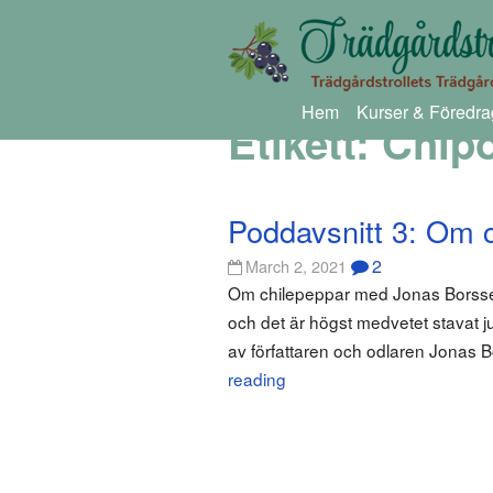
Hem
Kurser & Föredra
Etikett:
Chipo
Poddavsnitt 3: Om 
2
March 2, 2021
Om chilepeppar med Jonas Borssén J
och det är högst medvetet stavat jus
av författaren och odlaren Jonas 
reading