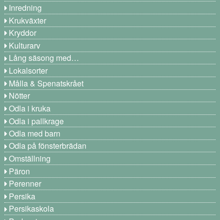
Inredning
Krukväxter
Kryddor
Kulturarv
Lång säsong med…
Lokalsorter
Målla & Spenatskrået
Nötter
Odla i kruka
Odla i pallkrage
Odla med barn
Odla på fönsterbrädan
Omställning
Päron
Perenner
Persika
Persikaskola