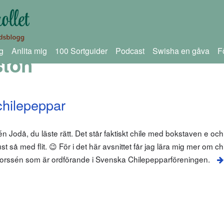
g
Anlita mig
100 Sortguider
Podcast
Swisha en gåva
F
ston
chilepeppar
odå, du läste rätt. Det står faktiskt chile med bokstaven e och 
t så med flit. 😉 För i det här avsnittet får jag lära mig mer om c
Borssén som är ordförande i Svenska Chilepepparföreningen.