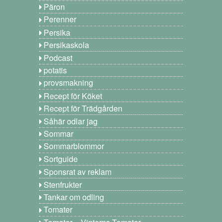
Päron
Perenner
Persika
Persikaskola
Podcast
potatis
provsmakning
Recept för Köket
Recept för Trädgården
Såhär odlar jag
Sommar
Sommarblommor
Sortguide
Sponsrat av reklam
Stenfrukter
Tankar om odling
Tomater