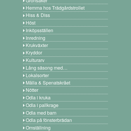
Grönsaker
Hemma hos Trädgårdstrollet
Hiss & Diss
Höst
Inköpsställen
Inredning
Krukväxter
Kryddor
Kulturarv
Lång säsong med…
Lokalsorter
Målla & Spenatskrået
Nötter
Odla i kruka
Odla i pallkrage
Odla med barn
Odla på fönsterbrädan
Omställning