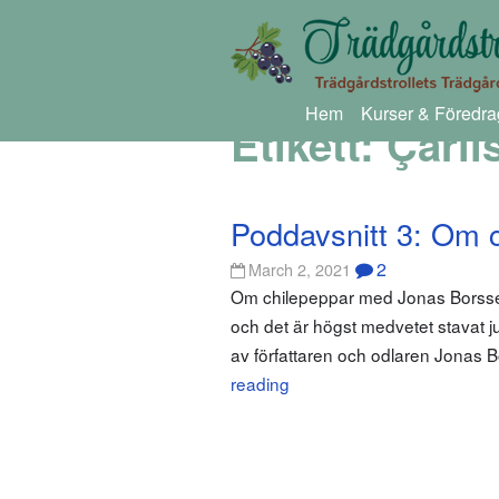
Hem
Kurser & Föredra
Etikett:
Çarli
Poddavsnitt 3: Om 
2
March 2, 2021
Om chilepeppar med Jonas Borssén J
och det är högst medvetet stavat jus
av författaren och odlaren Jonas 
reading