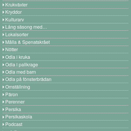
Krukväxter
Kryddor
Kulturarv
Lång säsong med…
Lokalsorter
Målla & Spenatskrået
Nötter
Odla i kruka
Odla i pallkrage
Odla med barn
Odla på fönsterbrädan
Omställning
Päron
Perenner
Persika
Persikaskola
Podcast