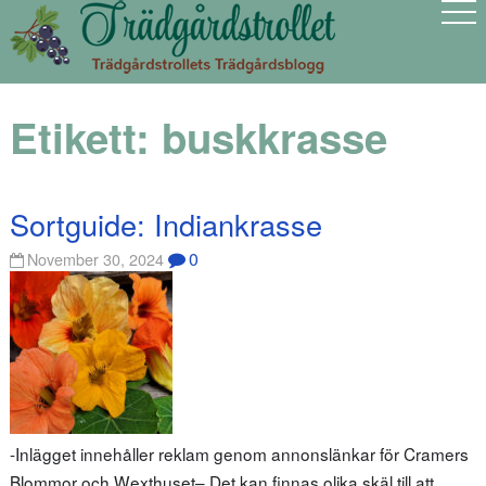
Etikett:
buskkrasse
Sortguide: Indiankrasse
0
November 30, 2024
-Inlägget innehåller reklam genom annonslänkar för Cramers
Blommor och Wexthuset– Det kan finnas olika skäl till att