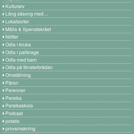
Kulturarv
Lång säsong med…
Lokalsorter
Målla & Spenatskrået
Nötter
Odla i kruka
Odla i pallkrage
Odla med barn
Odla på fönsterbrädan
Omställning
Päron
Perenner
Persika
Persikaskola
Podcast
potatis
provsmakning