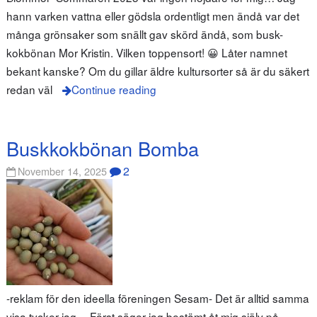
hann varken vattna eller gödsla ordentligt men ändå var det
många grönsaker som snällt gav skörd ändå, som busk-
kokbönan Mor Kristin. Vilken toppensort! 😀 Låter namnet
bekant kanske? Om du gillar äldre kultursorter så är du säkert
redan väl
Continue reading
Buskkokbönan Bomba
2
November 14, 2025
-reklam för den ideella föreningen Sesam- Det är alltid samma
visa tycker jag… Först säger jag bestämt åt mig själv på