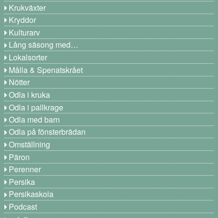
Krukväxter
Kryddor
Kulturarv
Lång säsong med…
Lokalsorter
Målla & Spenatskrået
Nötter
Odla i kruka
Odla i pallkrage
Odla med barn
Odla på fönsterbrädan
Omställning
Päron
Perenner
Persika
Persikaskola
Podcast