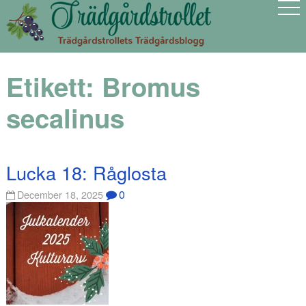
Etikett:
Bromus
secalinus
Lucka 18: Råglosta
0
December 18, 2025