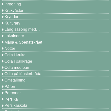
Inredning
Krukväxter
Kryddor
Kulturarv
Lång säsong med…
Lokalsorter
Målla & Spenatskrået
Nötter
Odla i kruka
Odla i pallkrage
Odla med barn
Odla på fönsterbrädan
Omställning
Päron
Perenner
Persika
Persikaskola