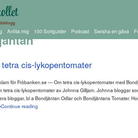
g
Anlita mig
100 Sortguider
Podcast
Swisha en gåva
F
jäntan
tetra cis-lykopentomater
eklam för Fröbanken.se — Om tetra cis-lykopentomater med Bondj
 om tetra cis-lykopentomater av Johnna Gilljam. Johnna bloggar s
era bloggar, bl a Bondjäntan Odlar och Bondjäntans Tomater. Hon
Continue reading