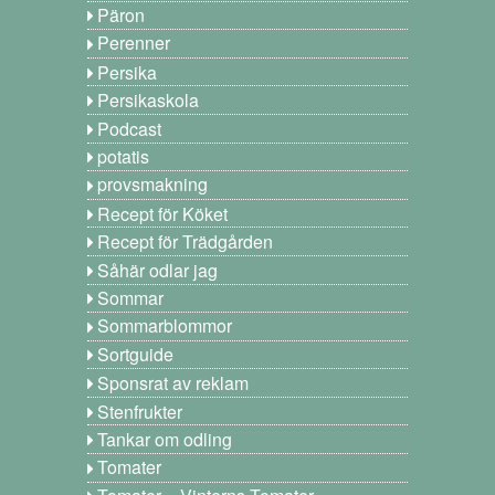
Päron
Perenner
Persika
Persikaskola
Podcast
potatis
provsmakning
Recept för Köket
Recept för Trädgården
Såhär odlar jag
Sommar
Sommarblommor
Sortguide
Sponsrat av reklam
Stenfrukter
Tankar om odling
Tomater