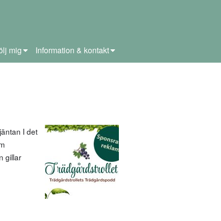
ölj mig
Information & kontakt
äntan I det
om
 gillar