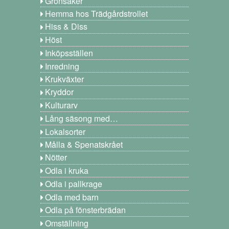
Grönsaker
Hemma hos Trädgårdstrollet
Hiss & Diss
Höst
Inköpsställen
Inredning
Krukväxter
Kryddor
Kulturarv
Lång säsong med…
Lokalsorter
Målla & Spenatskrået
Nötter
Odla i kruka
Odla i pallkrage
Odla med barn
Odla på fönsterbrädan
Omställning