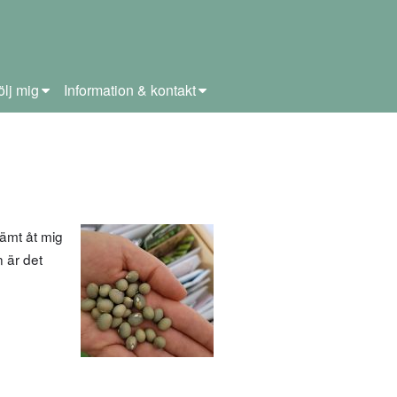
ölj mig
Information & kontakt
tämt åt mig
 är det