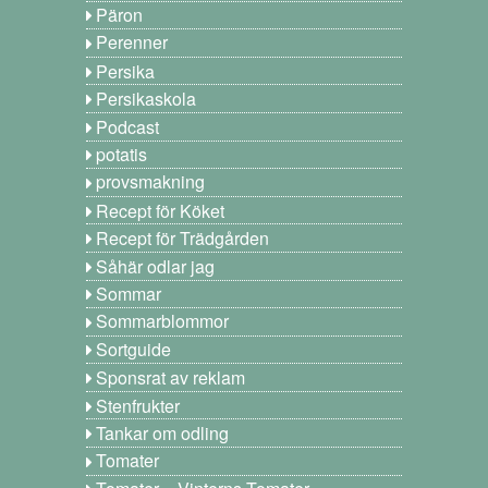
Päron
Perenner
Persika
Persikaskola
Podcast
potatis
provsmakning
Recept för Köket
Recept för Trädgården
Såhär odlar jag
Sommar
Sommarblommor
Sortguide
Sponsrat av reklam
Stenfrukter
Tankar om odling
Tomater