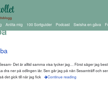
g
Anlita mig
100 Sortguider
Podcast
Swisha en gåva
F
ba
mba
 Sesam- Det är alltid samma visa tycker jag… Först säger jag bes
ka dra ner på odlingen iår. Sen går jag på nån Sesamträff och sen
 det gick till när jag fick
Continue reading