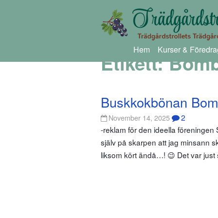
Hem
Kurser & Föredra
Etikett:
Bom
Buskkokbönan Bo
2
November 14, 2025
-reklam för den ideella föreningen
själv på skarpen att jag minsann s
liksom kört ändå…! 😉 Det var just så