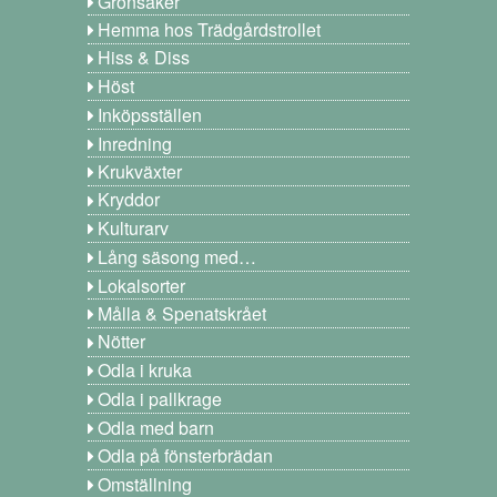
Grönsaker
Hemma hos Trädgårdstrollet
Hiss & Diss
Höst
Inköpsställen
Inredning
Krukväxter
Kryddor
Kulturarv
Lång säsong med…
Lokalsorter
Målla & Spenatskrået
Nötter
Odla i kruka
Odla i pallkrage
Odla med barn
Odla på fönsterbrädan
Omställning