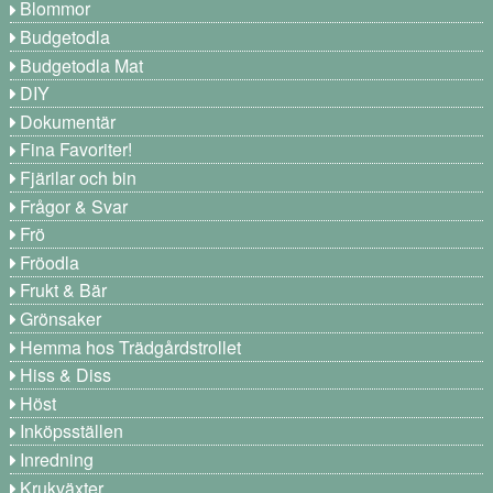
Blommor
Budgetodla
Budgetodla Mat
DIY
Dokumentär
Fina Favoriter!
Fjärilar och bin
Frågor & Svar
Frö
Fröodla
Frukt & Bär
Grönsaker
Hemma hos Trädgårdstrollet
Hiss & Diss
Höst
Inköpsställen
Inredning
Krukväxter