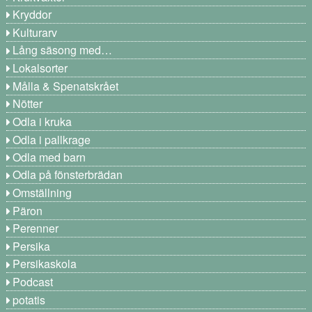
Kryddor
Kulturarv
Lång säsong med…
Lokalsorter
Målla & Spenatskrået
Nötter
Odla i kruka
Odla i pallkrage
Odla med barn
Odla på fönsterbrädan
Omställning
Päron
Perenner
Persika
Persikaskola
Podcast
potatis