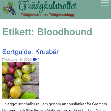
Etikett:
Bloodhound
Sortguide: Krusbär
4
October 8, 2025
-Inlägget innehåller reklam genom annonslänkar för Cramers
Blommor och Wexthuset- Gula, gröna, röda och vita… Släta