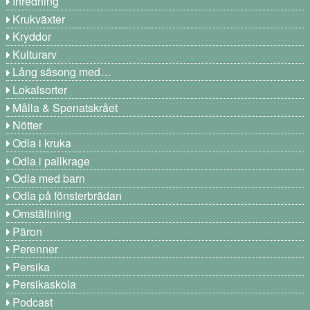
Inredning
Krukväxter
Kryddor
Kulturarv
Lång säsong med…
Lokalsorter
Målla & Spenatskrået
Nötter
Odla i kruka
Odla i pallkrage
Odla med barn
Odla på fönsterbrädan
Omställning
Päron
Perenner
Persika
Persikaskola
Podcast