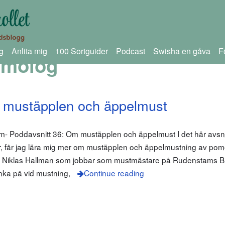
g
Anlita mig
100 Sortguider
Podcast
Swisha en gåva
F
omolog
 mustäpplen och äppelmust
com- Poddavsnitt 36: Om mustäpplen och äppelmust I det här avsnitt
 får jag lära mig mer om mustäpplen och äppelmustning av pom
 Niklas Hallman som jobbar som mustmästare på Rudenstams Bä
nka på vid mustning,
Continue reading