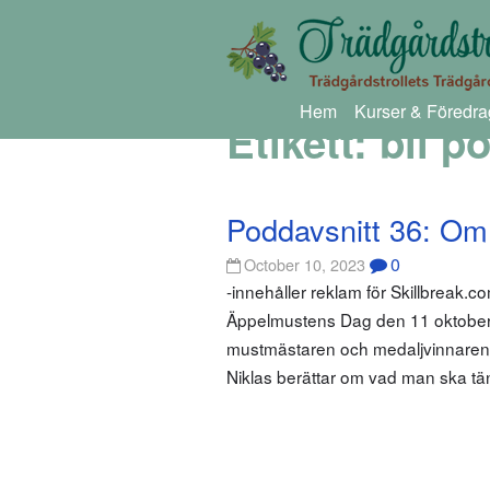
Hem
Kurser & Föredra
Etikett:
bli p
Poddavsnitt 36: Om
0
October 10, 2023
-innehåller reklam för Skillbreak.
Äppelmustens Dag den 11 oktober,
mustmästaren och medaljvinnaren
Niklas berättar om vad man ska tä