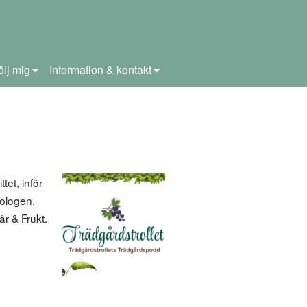
ölj mig
Information & kontakt
et, inför
ologen,
r & Frukt.