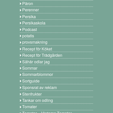
Päron
Perenner
Persika
Persikaskola
Podcast
potatis
provsmakning
Recept för Köket
Recept för Trädgården
Såhär odlar jag
Sommar
Sommarblommor
Sortguide
Sponsrat av reklam
Stenfrukter
Tankar om odling
Tomater