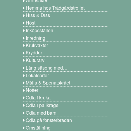
Grönsaker
Hemma hos Trädgårdstrollet
Hiss & Diss
Höst
Inköpsställen
Inredning
Krukväxter
Kryddor
Kulturarv
Lång säsong med…
Lokalsorter
Målla & Spenatskrået
Nötter
Odla i kruka
Odla i pallkrage
Odla med barn
Odla på fönsterbrädan
Omställning