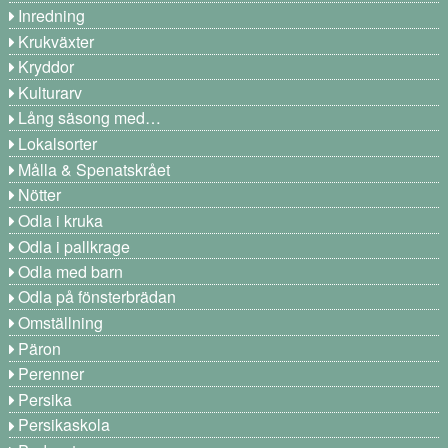
Inredning
Krukväxter
Kryddor
Kulturarv
Lång säsong med…
Lokalsorter
Målla & Spenatskrået
Nötter
Odla i kruka
Odla i pallkrage
Odla med barn
Odla på fönsterbrädan
Omställning
Päron
Perenner
Persika
Persikaskola