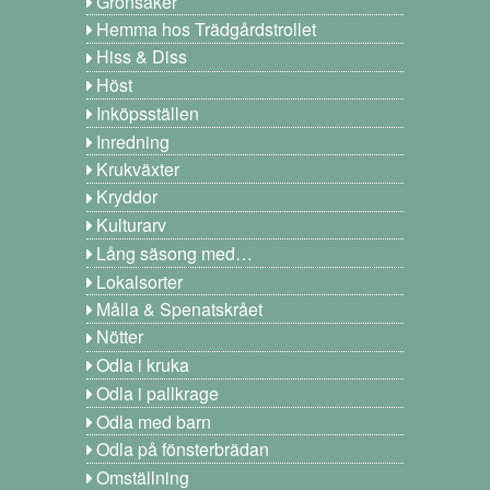
Grönsaker
Hemma hos Trädgårdstrollet
Hiss & Diss
Höst
Inköpsställen
Inredning
Krukväxter
Kryddor
Kulturarv
Lång säsong med…
Lokalsorter
Målla & Spenatskrået
Nötter
Odla i kruka
Odla i pallkrage
Odla med barn
Odla på fönsterbrädan
Omställning