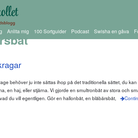
g
Anlita mig
100 Sortguider
Podcast
Swisha en gåva
F
rsbåt
kragar
age behöver ju inte sättas ihop på det traditionella sättet, du kan
ma, en haj, eller stjärna. Vi gjorde en smultronbåt av stora och s
vad du vill egentligen. Gör en hallonbåt, en blåbärsbåt,
Conti