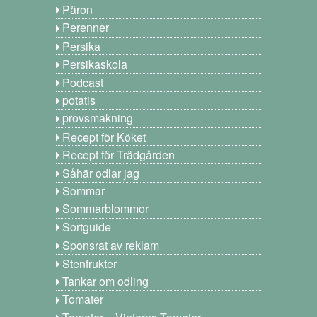
Päron
Perenner
Persika
Persikaskola
Podcast
potatis
provsmakning
Recept för Köket
Recept för Trädgården
Såhär odlar jag
Sommar
Sommarblommor
Sortguide
Sponsrat av reklam
Stenfrukter
Tankar om odling
Tomater