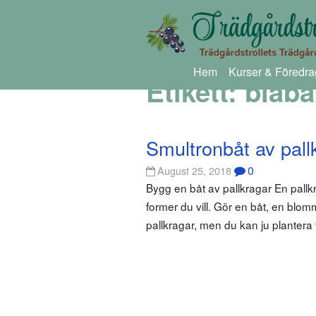
Hem
Kurser & Föredra
Etikett:
blåbä
Smultronbåt av pall
0
August 25, 2018
Bygg en båt av pallkragar En pallkr
former du vill. Gör en båt, en blom
pallkragar, men du kan ju plantera 