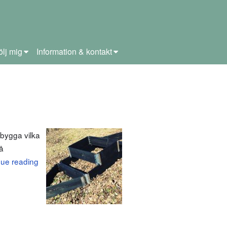
ölj mig
Information & kontakt
 bygga vilka
må
nue reading