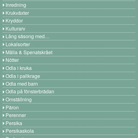
Inredning
Krukväxter
Kryddor
Kulturarv
Lång säsong med…
Lokalsorter
Målla & Spenatskrået
Nötter
Odla i kruka
Odla i pallkrage
Odla med barn
Odla på fönsterbrädan
Omställning
Päron
Perenner
Persika
Persikaskola