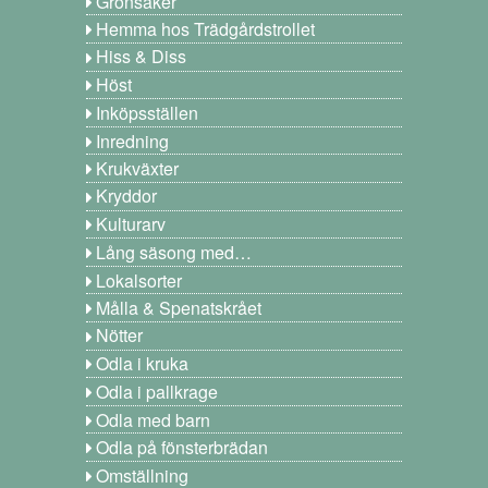
Grönsaker
Hemma hos Trädgårdstrollet
Hiss & Diss
Höst
Inköpsställen
Inredning
Krukväxter
Kryddor
Kulturarv
Lång säsong med…
Lokalsorter
Målla & Spenatskrået
Nötter
Odla i kruka
Odla i pallkrage
Odla med barn
Odla på fönsterbrädan
Omställning