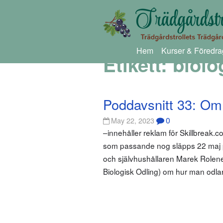
Hem
Kurser & Föredra
Etikett:
biolo
Poddavsnitt 33: Om
0
May 22, 2023
–innehåller reklam för Skillbreak.c
som passande nog släpps 22 maj p
och självhushållaren Marek Rolene
Biologisk Odling) om hur man odlar