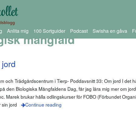
g
Anlita mig
100 Sortguider
Podcast
Swisha en gåva
F
gisk mångfald
 jord
om och Trädgårdscentrum i Tierp- Poddavsnitt 33: Om jord I det hä
å den Biologiska Mångfaldens Dag, får jag lära mig mer om jord
c. Marek brukar hålla odlingskurser för FOBO (Förbundet Organi
 sin jord
Continue reading