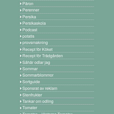
Päron
Perenner
Persika
Persikaskola
Podcast
potatis
provsmakning
Recept för Köket
Recept för Trädgården
Såhär odlar jag
Sommar
Sommarblommor
Sortguide
Sponsrat av reklam
Stenfrukter
Tankar om odling
Tomater