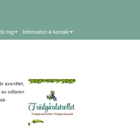
ölj mig
Information & kontakt
r avsnittet,
 av odlaren
sk-